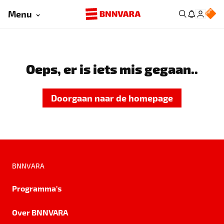
Menu
Oeps, er is iets mis gegaan..
Doorgaan naar de homepage
BNNVARA
Programma's
Over BNNVARA