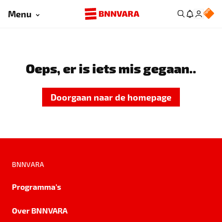
Menu
Oeps, er is iets mis gegaan..
Doorgaan naar de homepage
BNNVARA
Programma's
Over BNNVARA