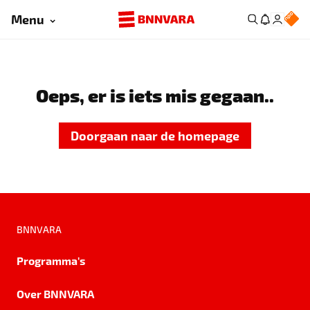
Menu
Oeps, er is iets mis gegaan..
Doorgaan naar de homepage
BNNVARA
Programma's
Over BNNVARA