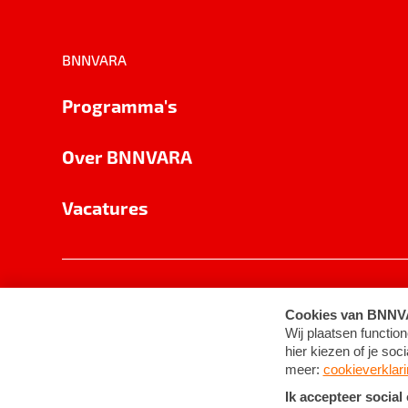
BNNVARA
Programma's
Over BNNVARA
Vacatures
Privacy
Cookie-instellingen
Algemene 