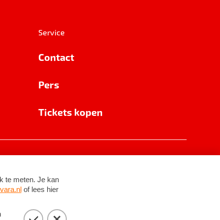
Service
Contact
Pers
Tickets kopen
RSIN 8531 62 402