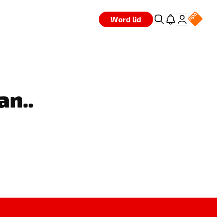
Word lid
an..