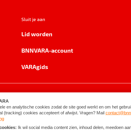
Sluit je aan
Lid worden
BNNVARA-account
VARAgids
voorwaarden
©
2026
BNNVARA