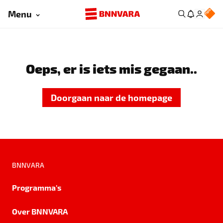
Menu
Oeps, er is iets mis gegaan..
Doorgaan naar de homepage
BNNVARA
Programma's
Over BNNVARA