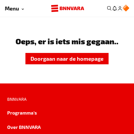
Menu
Oeps, er is iets mis gegaan..
Doorgaan naar de homepage
BNNVARA
Programma's
Over BNNVARA