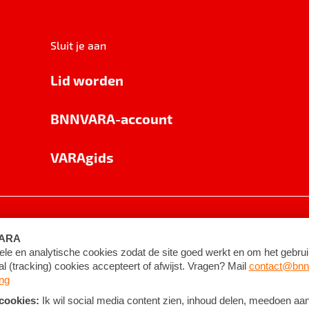
Sluit je aan
Lid worden
BNNVARA-account
VARAgids
voorwaarden
©
2026
BNNVARA