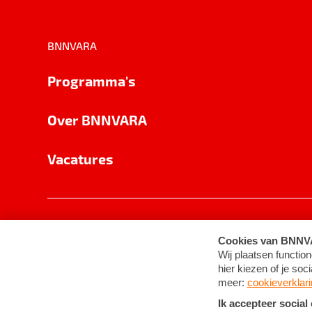
BNNVARA
Programma's
Over BNNVARA
Vacatures
Privacy
Cookie-instellingen
Algemene 