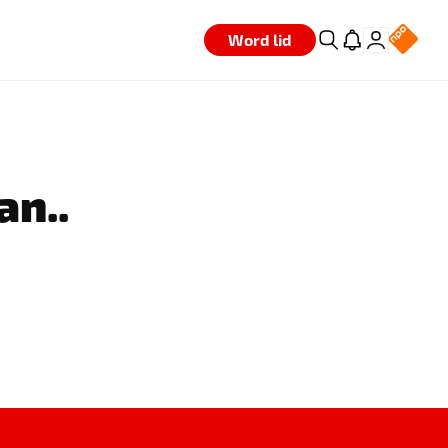
Word lid
an..