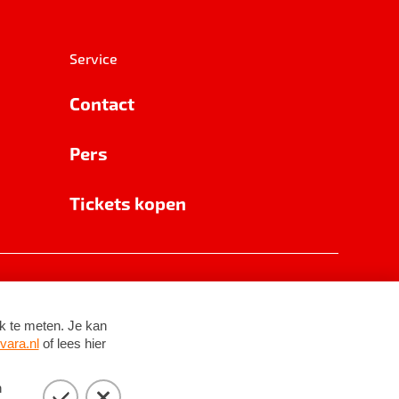
Service
Contact
Pers
Tickets kopen
RSIN 8531 62 402