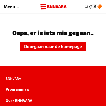
Menu
Oeps, er is iets mis gegaan..
Doorgaan naar de homepage
BNNVARA
Programma's
Over BNNVARA