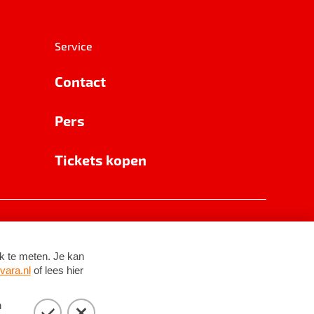
Service
Contact
Pers
Tickets kopen
RSIN 8531 62 402