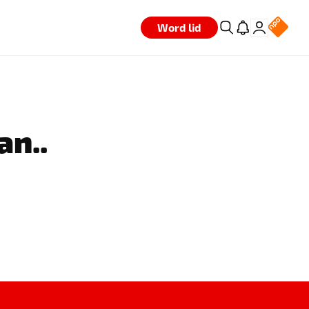
Word lid
an..