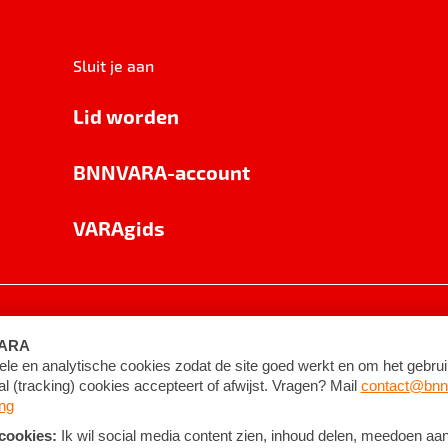
Sluit je aan
Lid worden
BNNVARA-account
VARAgids
voorwaarden
©
2026
BNNVARA