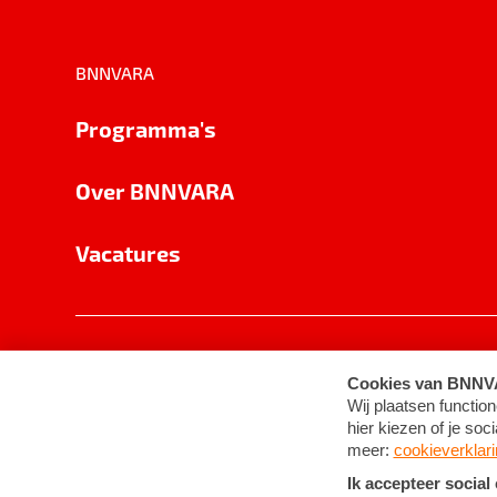
BNNVARA
Programma's
Over BNNVARA
Vacatures
Privacy
Cookie-instellingen
Algemene 