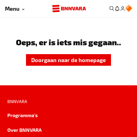
Menu
Oeps, er is iets mis gegaan..
Doorgaan naar de homepage
BNNVARA
Programma's
Over BNNVARA