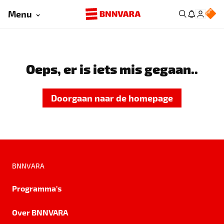
Menu
Oeps, er is iets mis gegaan..
Doorgaan naar de homepage
BNNVARA
Programma's
Over BNNVARA