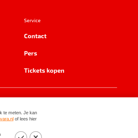
Service
Contact
Pers
Tickets kopen
RSIN 8531 62 402