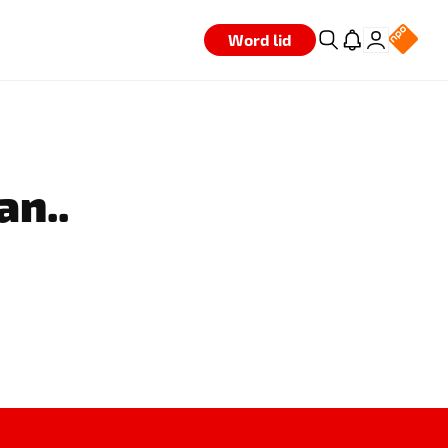
Word lid
an..