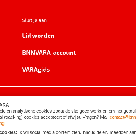
Sluit je aan
Lid worden
BNNVARA-account
VARAgids
voorwaarden
©
2026
BNNVARA