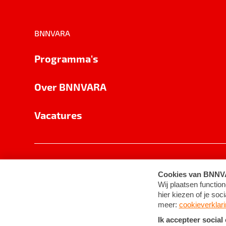
BNNVARA
Programma's
Over BNNVARA
Vacatures
Privacy
Cookie-instellingen
Algemene 