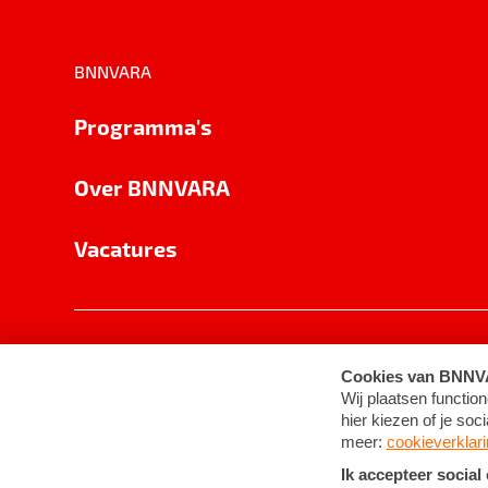
BNNVARA
Programma's
Over BNNVARA
Vacatures
Privacy
Cookie-instellingen
Algemene 