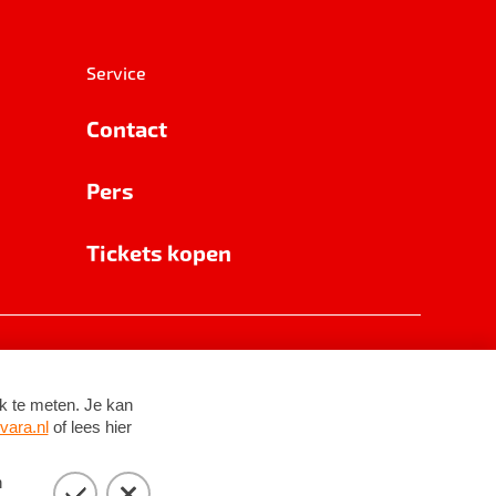
Service
Contact
Pers
Tickets kopen
RSIN 8531 62 402