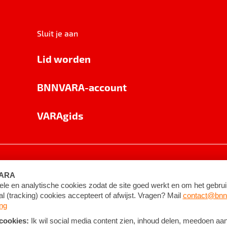
Sluit je aan
Lid worden
BNNVARA-account
VARAgids
voorwaarden
©
2026
BNNVARA