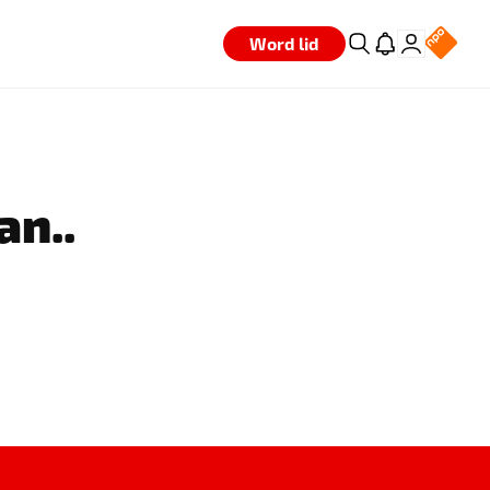
Word lid
an..