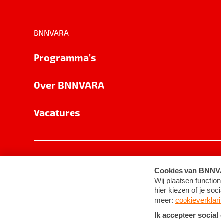
BNNVARA
Programma's
Over BNNVARA
Vacatures
Privacy
Cookie-instellingen
Algemene 