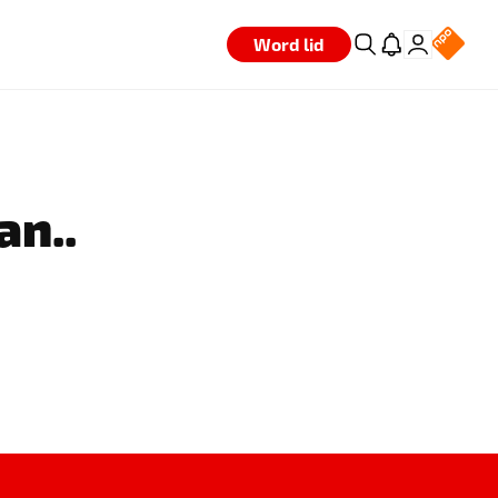
Word lid
an..