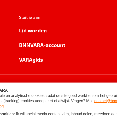
Sluit je aan
Lid worden
BNNVARA-account
VARAgids
voorwaarden
©
2026
BNNVARA