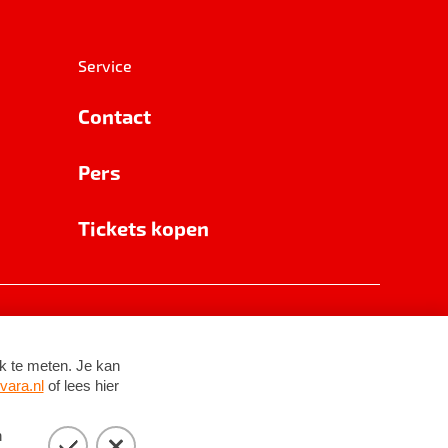
Service
Contact
Pers
Tickets kopen
RSIN 8531 62 402