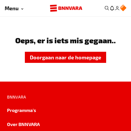
Menu
Oeps, er is iets mis gegaan..
Doorgaan naar de homepage
BNNVARA
Programma's
Over BNNVARA