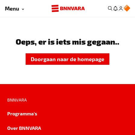
Menu
Oeps, er is iets mis gegaan..
Doorgaan naar de homepage
BNNVARA
Programma's
Over BNNVARA