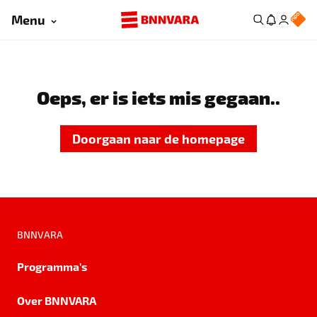
Menu
Oeps, er is iets mis gegaan..
Doorgaan naar de homepage
BNNVARA
Programma's
Over BNNVARA