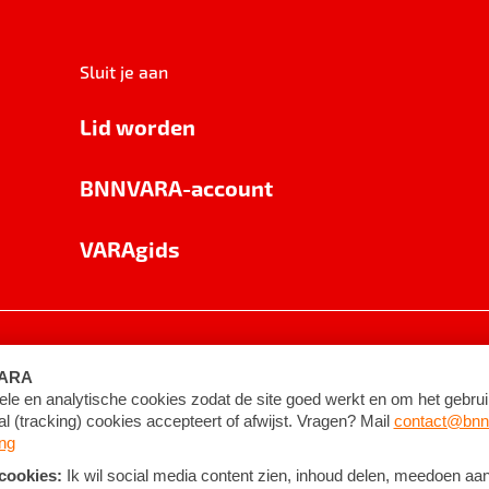
Sluit je aan
Lid worden
BNNVARA-account
VARAgids
voorwaarden
©
2026
BNNVARA