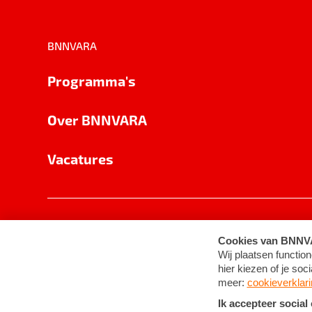
BNNVARA
Programma's
Over BNNVARA
Vacatures
Privacy
Cookie-instellingen
Algemene 