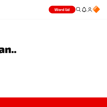
Word lid
an..