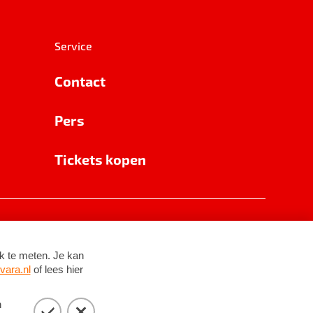
Service
Contact
Pers
Tickets kopen
RSIN 8531 62 402