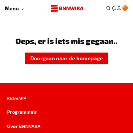
Menu
Oeps, er is iets mis gegaan..
Doorgaan naar de homepage
BNNVARA
Programma's
Over BNNVARA