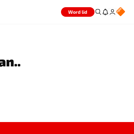
Word lid
an..