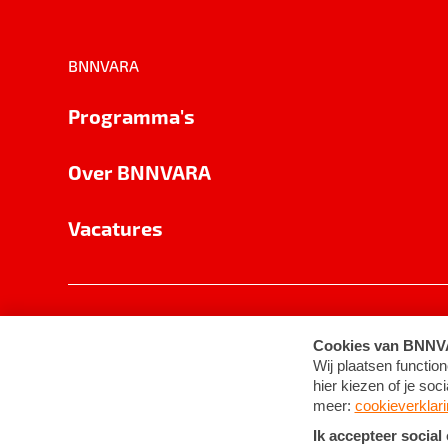
BNNVARA
Programma's
Over BNNVARA
Vacatures
Privacy
Cookie-instellingen
Algemene 