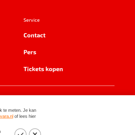
Service
Contact
Pers
Tickets kopen
RSIN 8531 62 402