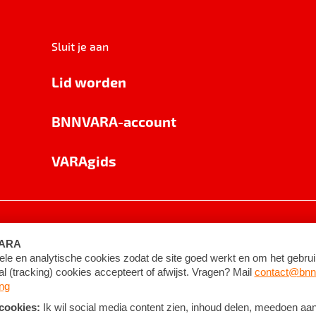
Sluit je aan
Lid worden
BNNVARA-account
VARAgids
voorwaarden
©
2026
BNNVARA