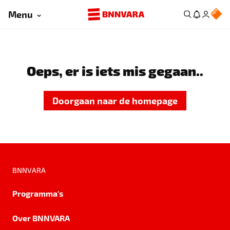
Menu
Oeps, er is iets mis gegaan..
Doorgaan naar de homepage
BNNVARA
Programma's
Over BNNVARA