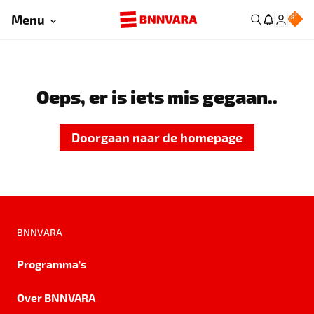
Menu
Oeps, er is iets mis gegaan..
Doorgaan naar de homepage
BNNVARA
Programma's
Over BNNVARA