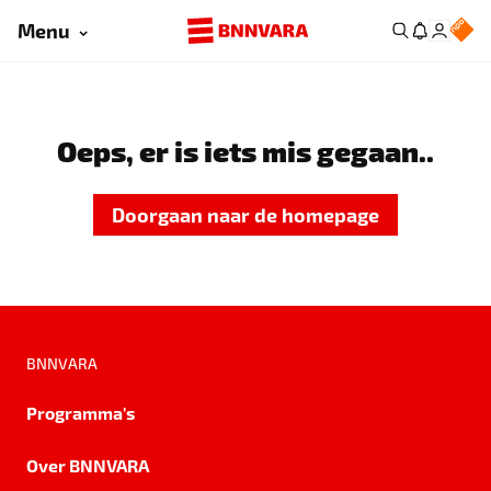
Menu
Oeps, er is iets mis gegaan..
Doorgaan naar de homepage
BNNVARA
Programma's
Over BNNVARA