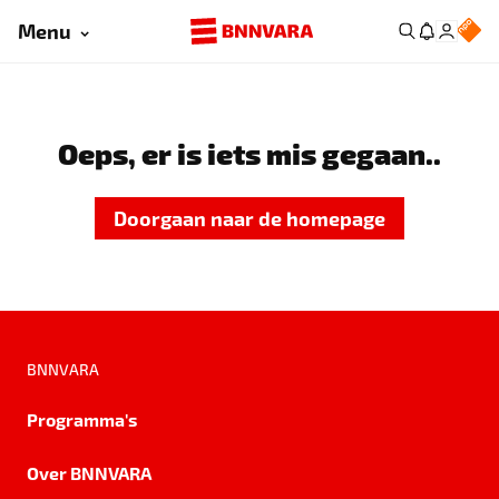
Menu
Oeps, er is iets mis gegaan..
Doorgaan naar de homepage
BNNVARA
Programma's
Over BNNVARA