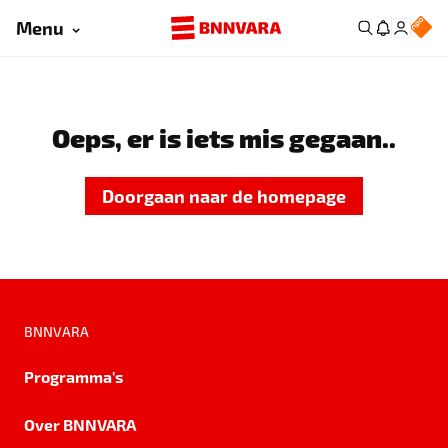
Menu
Oeps, er is iets mis gegaan..
Doorgaan naar de homepage
BNNVARA
Programma's
Over BNNVARA