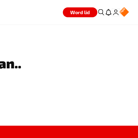
Word lid
an..