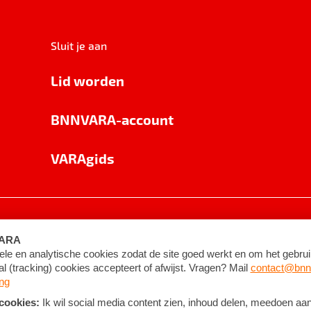
Sluit je aan
Lid worden
BNNVARA-account
VARAgids
voorwaarden
©
2026
BNNVARA