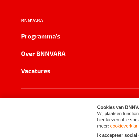
BNNVARA
Programma's
Over BNNVARA
Vacatures
Privacy
Cookie-instellingen
Algemene 