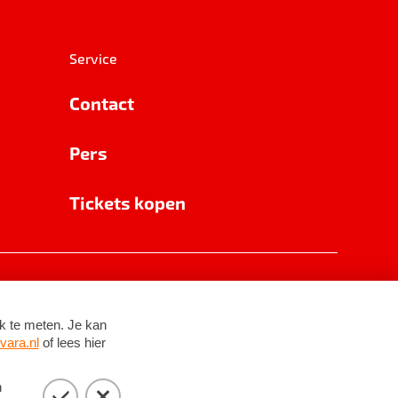
Service
Contact
Pers
Tickets kopen
RSIN 8531 62 402