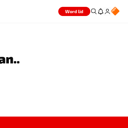
Word lid
an..