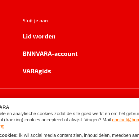
Sluit je aan
Lid worden
BNNVARA-account
VARAgids
voorwaarden
©
2026
BNNVARA