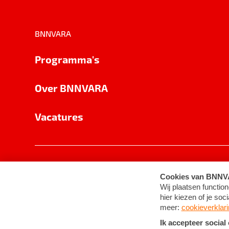
BNNVARA
Programma's
Over BNNVARA
Vacatures
Privacy
Cookie-instellingen
Algemene 