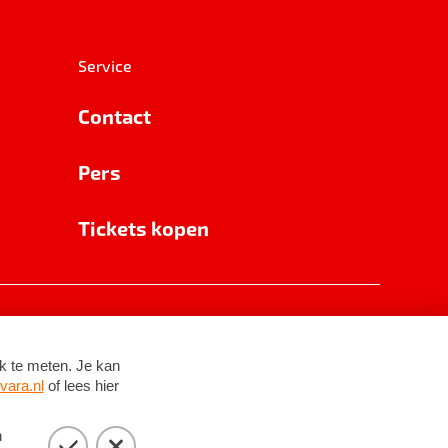
Service
Contact
Pers
Tickets kopen
RSIN 8531 62 402