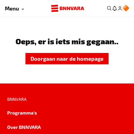
Menu
Oeps, er is iets mis gegaan..
Doorgaan naar de homepage
BNNVARA
Programma's
Over BNNVARA