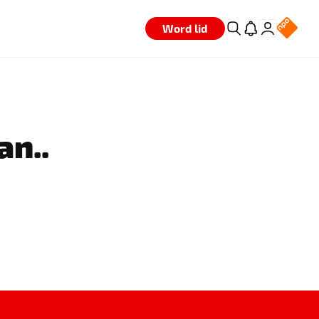
Word lid
an..