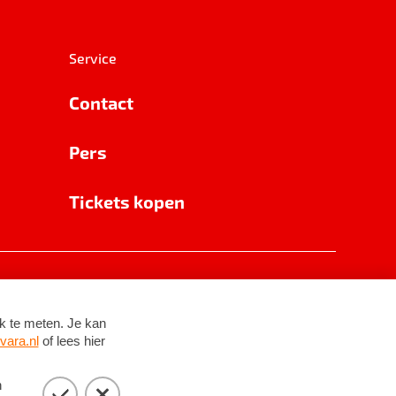
Service
Contact
Pers
Tickets kopen
RSIN 8531 62 402