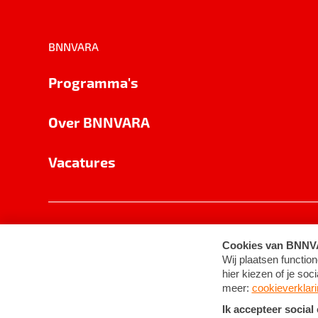
BNNVARA
Programma's
Over BNNVARA
Vacatures
Privacy
Cookie-instellingen
Algemene 