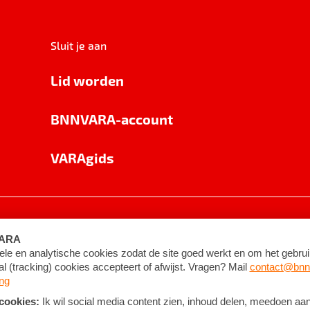
Sluit je aan
Lid worden
BNNVARA-account
VARAgids
voorwaarden
©
2026
BNNVARA