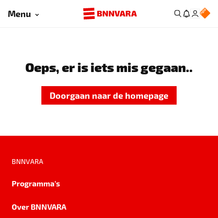
Menu
Oeps, er is iets mis gegaan..
Doorgaan naar de homepage
BNNVARA
Programma's
Over BNNVARA