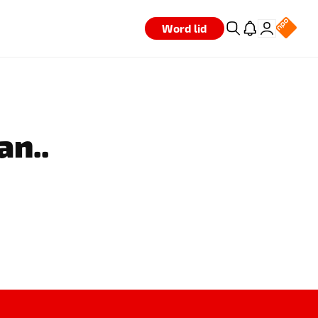
Word lid
an..