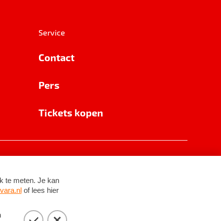
Service
Contact
Pers
Tickets kopen
RSIN 8531 62 402