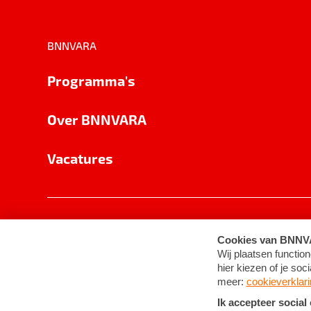
BNNVARA
Programma's
Over BNNVARA
Vacatures
Privacy
Cookie-instellingen
Algemene 