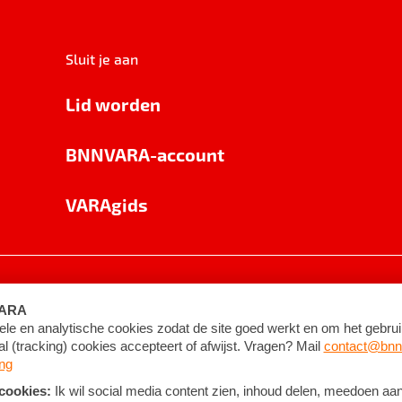
Sluit je aan
Lid worden
BNNVARA-account
VARAgids
voorwaarden
©
2026
BNNVARA