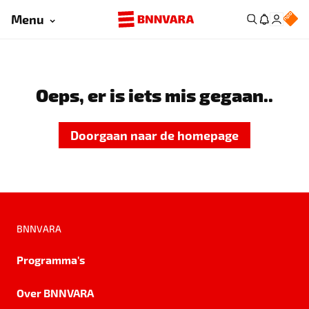
Menu
Oeps, er is iets mis gegaan..
Doorgaan naar de homepage
BNNVARA
Programma's
Over BNNVARA