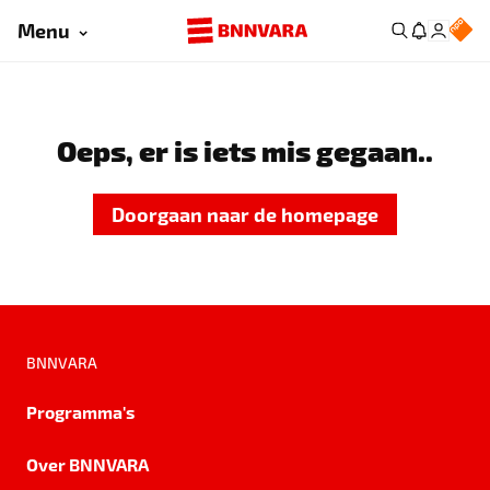
Menu
Oeps, er is iets mis gegaan..
Doorgaan naar de homepage
BNNVARA
Programma's
Over BNNVARA