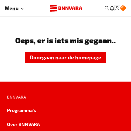
Menu
Oeps, er is iets mis gegaan..
Doorgaan naar de homepage
BNNVARA
Programma's
Over BNNVARA