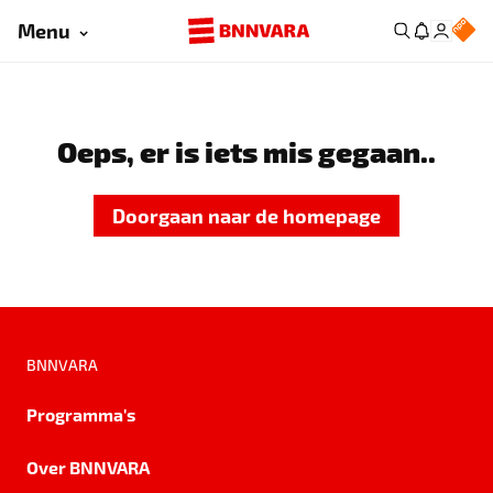
Menu
Oeps, er is iets mis gegaan..
Doorgaan naar de homepage
BNNVARA
Programma's
Over BNNVARA