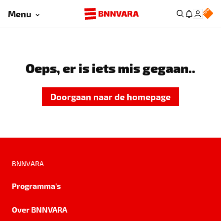
Menu
Oeps, er is iets mis gegaan..
Doorgaan naar de homepage
BNNVARA
Programma's
Over BNNVARA