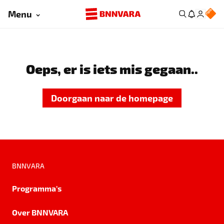
Menu
Oeps, er is iets mis gegaan..
Doorgaan naar de homepage
BNNVARA
Programma's
Over BNNVARA