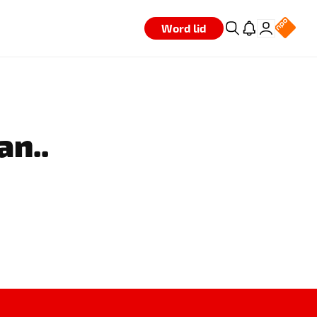
Word lid
an..