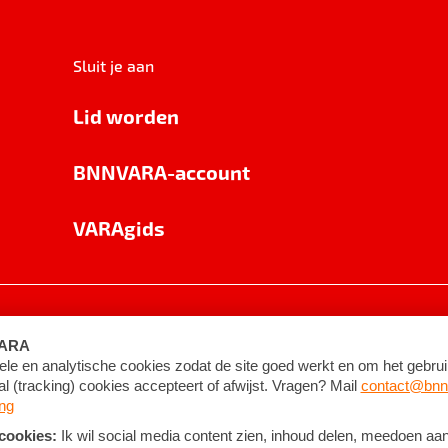
Sluit je aan
Lid worden
BNNVARA-account
VARAgids
voorwaarden
©
2026
BNNVARA