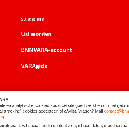
Sluit je aan
Lid worden
BNNVARA-account
VARAgids
voorwaarden
©
2026
BNNVARA