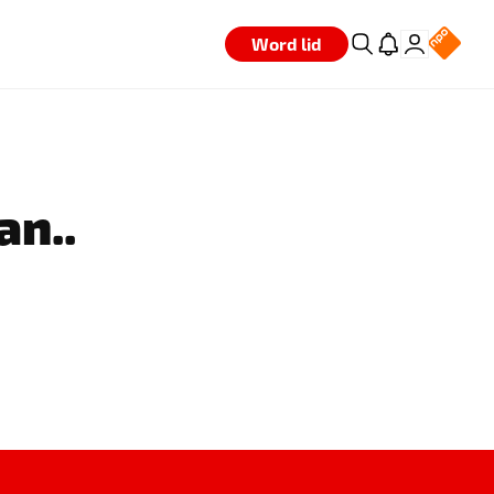
Word lid
an..