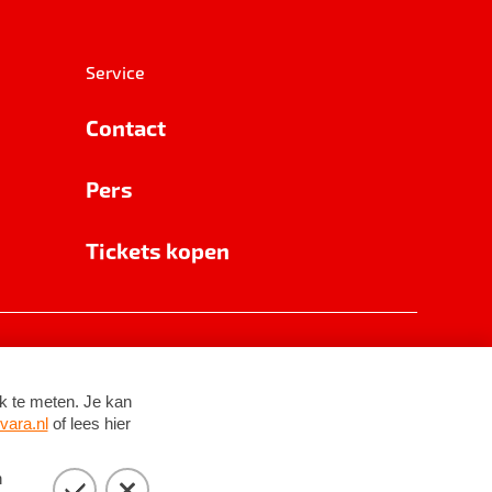
Service
Contact
Pers
Tickets kopen
RSIN 8531 62 402