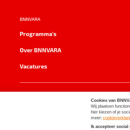
BNNVARA
Programma's
Over BNNVARA
Vacatures
Privacy
Cookie-instellingen
Algemene 