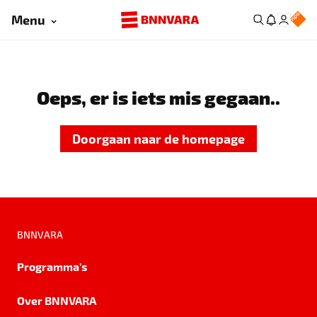
Menu
Oeps, er is iets mis gegaan..
Doorgaan naar de homepage
BNNVARA
Programma's
Over BNNVARA