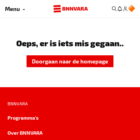
Menu
Oeps, er is iets mis gegaan..
Doorgaan naar de homepage
BNNVARA
Programma's
Over BNNVARA