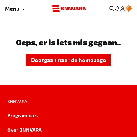
Menu
Oeps, er is iets mis gegaan..
Doorgaan naar de homepage
BNNVARA
Programma's
Over BNNVARA