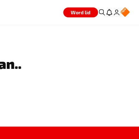
Word lid
an..