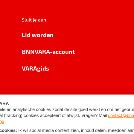
Sluit je aan
Lid worden
BNNVARA-account
VARAgids
voorwaarden
©
2026
BNNVARA