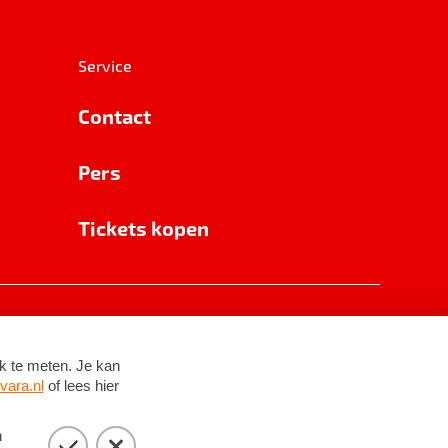
Service
Contact
Pers
Tickets kopen
RSIN 8531 62 402