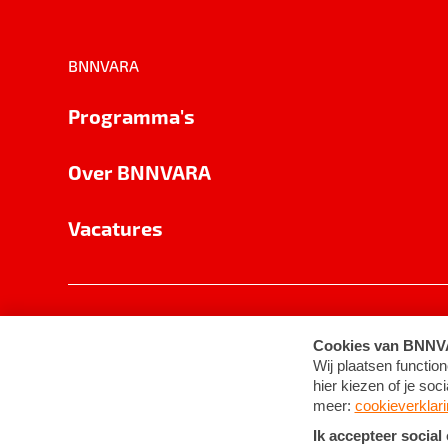
BNNVARA
Programma's
Over BNNVARA
Vacatures
Privacy
Cookie-instellingen
Algemene 