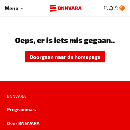
Menu
Oeps, er is iets mis gegaan..
Doorgaan naar de homepage
BNNVARA
Programma's
Over BNNVARA