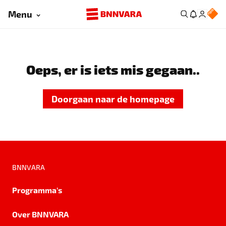
Menu
Oeps, er is iets mis gegaan..
Doorgaan naar de homepage
BNNVARA
Programma's
Over BNNVARA