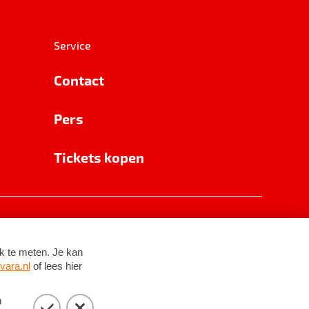
Service
Contact
Pers
Tickets kopen
RSIN 8531 62 402