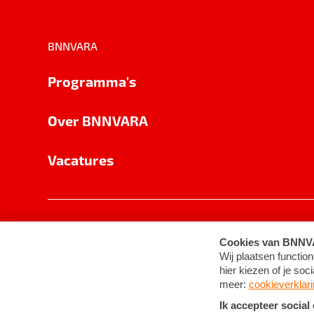
BNNVARA
Programma's
Over BNNVARA
Vacatures
Privacy
Cookie-instellingen
Algemene 