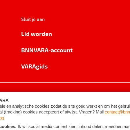
Sluit je aan
Lid worden
BNNVARA-account
VARAgids
voorwaarden
©
2026
BNNVARA