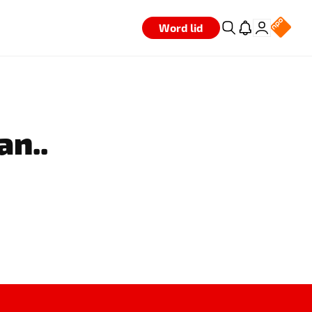
Word lid
an..