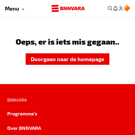
Menu
Oeps, er is iets mis gegaan..
Doorgaan naar de homepage
BNNVARA
Programma's
Over BNNVARA