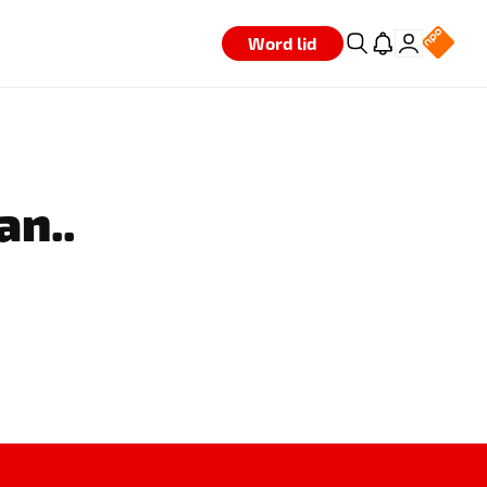
Word lid
an..