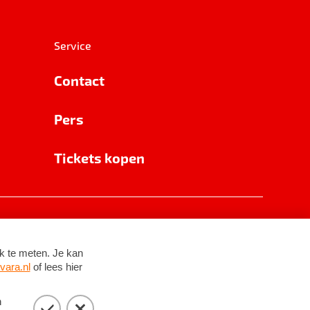
Service
Contact
Pers
Tickets kopen
RSIN 8531 62 402