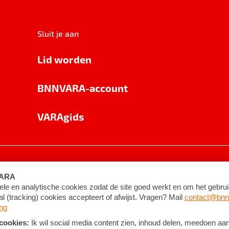
Sluit je aan
Lid worden
BNNVARA-account
VARAgids
voorwaarden
©
2026
BNNVARA