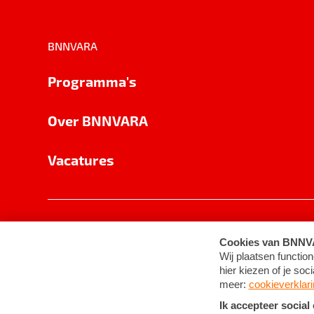
BNNVARA
Programma's
Over BNNVARA
Vacatures
Privacy
Cookie-instellingen
Algemene 