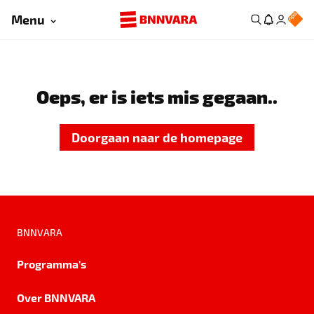
Menu
Oeps, er is iets mis gegaan..
Doorgaan naar de homepage
BNNVARA
Programma's
Over BNNVARA