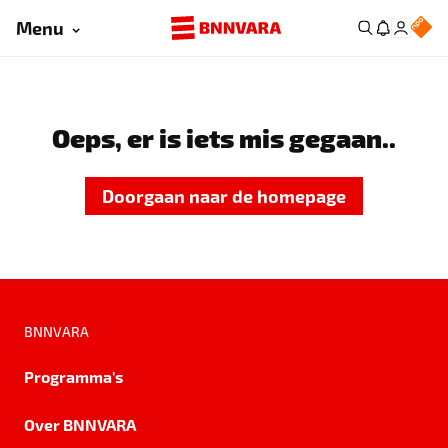
Menu
Oeps, er is iets mis gegaan..
Doorgaan naar de homepage
BNNVARA
Programma's
Over BNNVARA